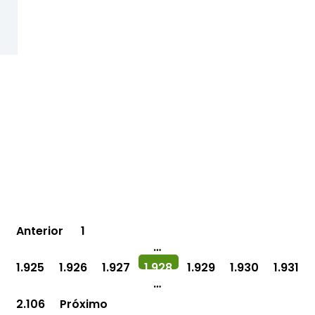
Paginação
Anterior
1
…
de
1.925
1.926
1.927
1.928
1.929
1.930
1.931
posts
…
2.106
Próximo