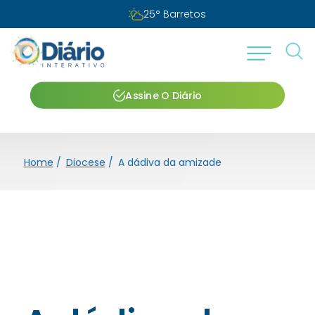
Domingo, 09 de agosto de 2026
Assine O Diário
Home
/
Diocese
/
A dádiva da amizade