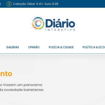
6
Cotação:
Dólar: 5.41
I
Euro: 6.35
GALERIAS
OPINIÃO
POLÍCIA & CIDADE
POLÍTICA & EC
ento
rito trazem um panorama
da sociedade barretense.