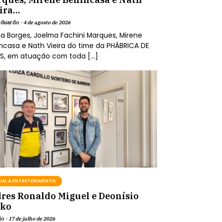
ira...
Eduardo -
4 de agosto de 2026
a Borges, Joelma Fachini Marques, Mirene
ncasa e Nath Vieira do time da PHÁBRICA DE
AS, em atuação com toda […]
IAL & ENTRETENIMENTO
res Ronaldo Miguel e Deonísio
lko
io -
17 de julho de 2026