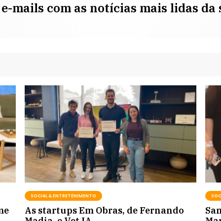
e-mails com as notícias mais lidas d
SOCIAL & ENTRETENIMENTO
SOC
me
As startups Em Obras, de Fernando
Sam
Madia, e Vet IA,...
Mar