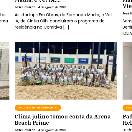
Vie
José Eduardo -
4 de agosto de 2026
José 
etos
As startups Em Obras, de Fernando Madia, e Vet
rama
IA, de Cintia Olih, concluíram o programa de
Sami
residência no Comitiva […]
Beni
IDEI
SOCIAL & ENTRETENIMENTO
SOC
Clima julino tomou conta da Arena
Pad
Beach Prime
He
José Eduardo -
4 de agosto de 2026
O Diár