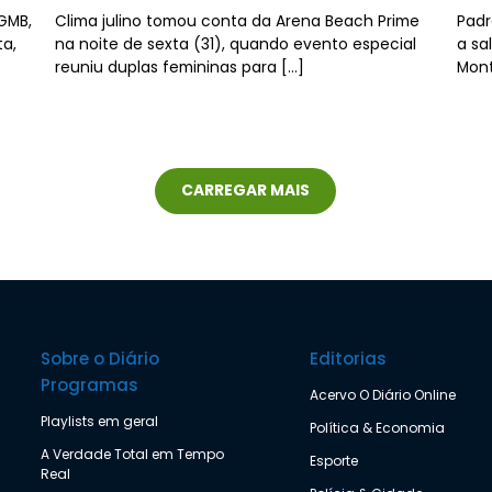
GMB,
Clima julino tomou conta da Arena Beach Prime
Padr
ta,
na noite de sexta (31), quando evento especial
a sa
reuniu duplas femininas para […]
Mont
CARREGAR MAIS
Sobre o Diário
Editorias
Programas
Acervo O Diário Online
Playlists em geral
Política & Economia
A Verdade Total em Tempo
Esporte
Real