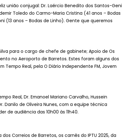
iz união conjugal: Dr. Laércio Benedito dos Santos-Geni
demir Toledo do Carmo-Maria Cristina (41 anos – Bodas
oni (13 anos – Bodas de Linho). Gente que queremos
va para o cargo de chefe de gabinete; Apoio de Os
nto no Aeroporto de Barretos. Estes foram alguns dos
m Tempo Real, pela O Diário Independente FM, Jovem
mpo Real, Dr. Emanoel Mariano Carvalho, Hussein
r. Danilo de Oliveira Nunes, com a equipe técnica
er de audiência das 10h00 às 11h40.
 dos Correios de Barretos, os carnês do IPTU 2025, da