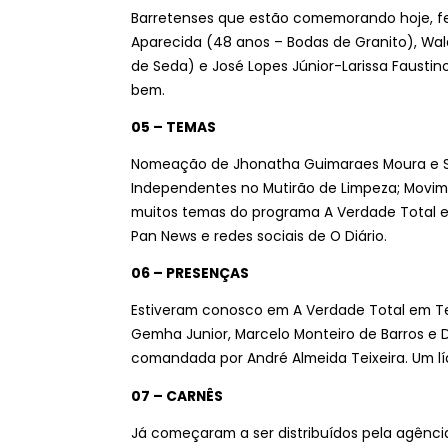
Barretenses que estão comemorando hoje, fel
Aparecida (48 anos – Bodas de Granito), Wal
de Seda) e José Lopes Júnior-Larissa Faustin
bem.
05 – TEMAS
Nomeação de Jhonatha Guimaraes Moura e Sil
Independentes no Mutirão de Limpeza; Movime
muitos temas do programa A Verdade Total e
Pan News e redes sociais de O Diário.
06 – PRESENÇAS
Estiveram conosco em A Verdade Total em Te
Gemha Junior, Marcelo Monteiro de Barros e D
comandada por André Almeida Teixeira. Um líd
07 – CARNÊS
Já começaram a ser distribuídos pela agência