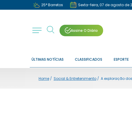
25
°
Barretos
Sexta-feira, 07 de agosto de 
Assine O Diário
ÚLTIMAS NOTÍCIAS
CLASSIFICADOS
ESPORTE
Home
/
Social & Entretenimento
/
A exploração do