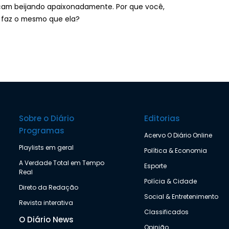
ficam beijando apaixonadamente. Por que você,
e faz o mesmo que ela?
Sobre o Diário
Editorias
Programas
Acervo O Diário Online
Playlists em geral
Política & Economia
A Verdade Total em Tempo
Esporte
Real
Polícia & Cidade
Direto da Redação
Social & Entretenimento
Revista interativa
Classificados
O Diário News
Opinião