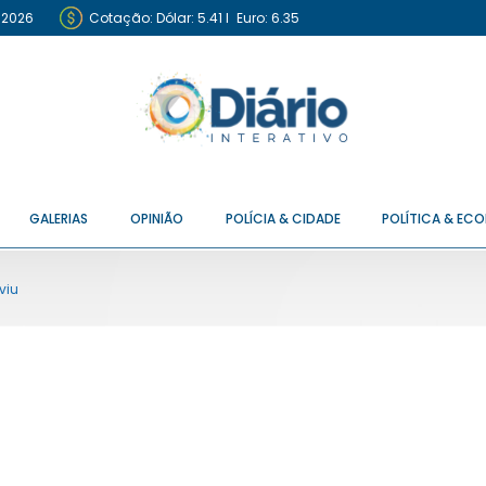
 2026
Cotação:
Dólar: 5.41
I
Euro: 6.35
GALERIAS
OPINIÃO
POLÍCIA & CIDADE
POLÍTICA & EC
viu