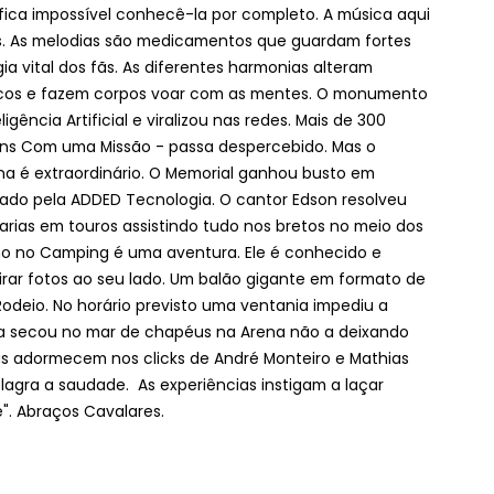
ica impossível conhecê-la por completo. A música aqui
. As melodias são medicamentos que guardam fortes
a vital dos fãs. As diferentes harmonias alteram
acos e fazem corpos voar com as mentes. O monumento
ncia Artificial e viralizou nas redes. Mais de 300
ens Com uma Missão - passa despercebido. Mas o
 é extraordinário. O Memorial ganhou busto em
do pela ADDED Tecnologia. O cantor Edson resolveu
arias em touros assistindo tudo nos bretos no meio dos
o no Camping é uma aventura. Ele é conhecido e
irar fotos ao seu lado. Um balão gigante em formato de
Rodeio. No horário previsto uma ventania impediu a
uva secou no mar de chapéus na Arena não a deixando
is adormecem nos clicks de André Monteiro e Mathias
flagra a saudade. As experiências instigam a laçar
e". Abraços Cavalares.