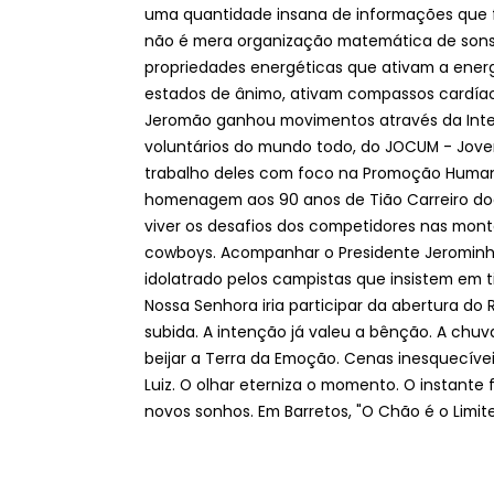
uma quantidade insana de informações que f
não é mera organização matemática de sons
propriedades energéticas que ativam a energi
estados de ânimo, ativam compassos cardí
Jeromão ganhou movimentos através da Inteligê
voluntários do mundo todo, do JOCUM - Jov
trabalho deles com foco na Promoção Humana
homenagem aos 90 anos de Tião Carreiro doa
viver os desafios dos competidores nas mont
cowboys. Acompanhar o Presidente Jerominh
idolatrado pelos campistas que insistem em t
Nossa Senhora iria participar da abertura do 
subida. A intenção já valeu a bênção. A ch
beijar a Terra da Emoção. Cenas inesquecíve
Luiz. O olhar eterniza o momento. O instante 
novos sonhos. Em Barretos, "O Chão é o Limit