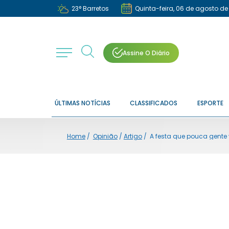
23
°
Barretos
Quinta-feira, 06 de agosto de
Assine O Diário
ÚLTIMAS NOTÍCIAS
CLASSIFICADOS
ESPORTE
Home
/
Opinião
/
Artigo
/
A festa que pouca gente 