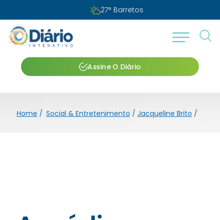
27
°
Barretos
Assine O Diário
Home
/
Social & Entretenimento
/
Jacqueline Brito
/
A méd