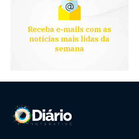
Receba e-mails com as
notícias mais lidas da
semana