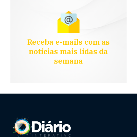
Receba e-mails com as
notícias mais lidas da
semana