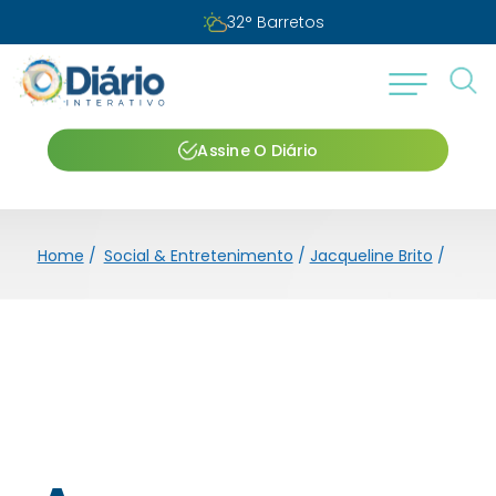
32
°
Barretos
Assine O Diário
Home
/
Social & Entretenimento
/
Jacqueline Brito
/
A nov