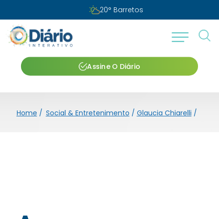
20
°
Barretos
Assine O Diário
Home
/
Social & Entretenimento
/
Glaucia Chiarelli
/
A peq