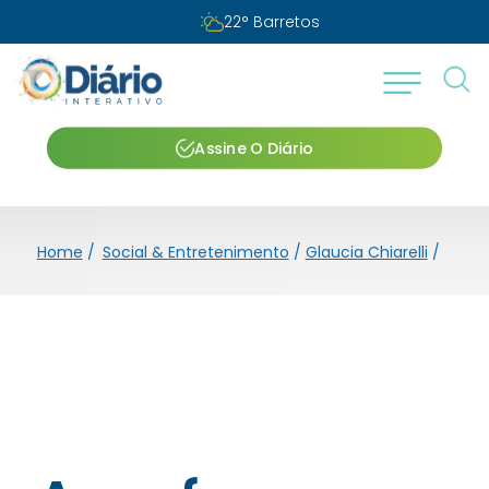
22
°
Barretos
Assine O Diário
Home
/
Social & Entretenimento
/
Glaucia Chiarelli
/
A pro