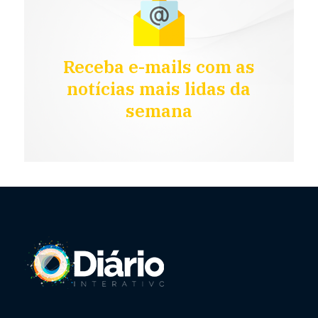
Receba e-mails com as
notícias mais lidas da
semana