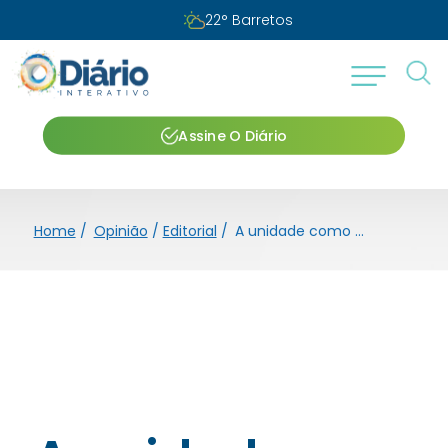
22
°
Barretos
Assine O Diário
Home
/
Opinião
/
Editorial
/
A unidade como missão da Diocese