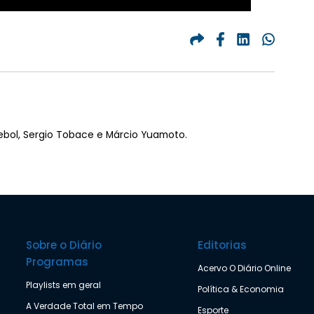
ebol, Sergio Tobace e Márcio Yuamoto.
Sobre o Diário
Editorias
Programas
Acervo O Diário Online
Playlists em geral
Política & Economia
A Verdade Total em Tempo
Esporte