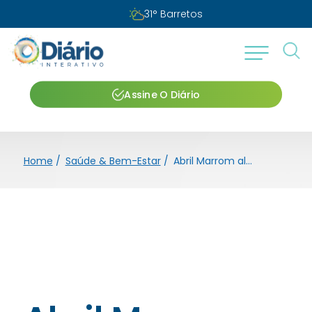
Sexta-feira, 07 de agosto de 2026
Assine O Diário
Home
/
Saúde & Bem-Estar
/
Abril Marrom alerta para prevenção de doenças que causam a cegueira