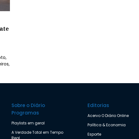
ate
to,
iros,
Sobre o Diário
Editorias
Programas
Acervo O Diário Online
Playlists em geral
Política & Economia
A Verdade Total em Tempo
Esporte
Real