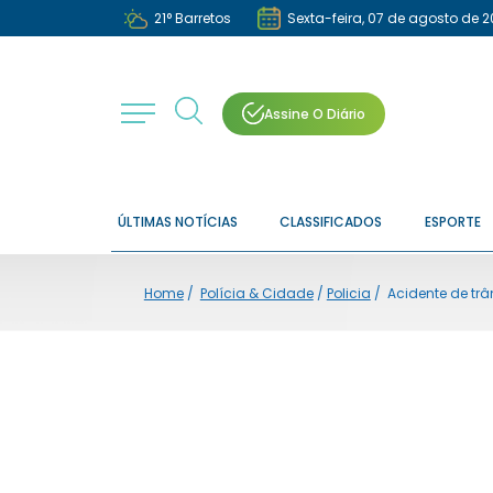
21
°
Barretos
Sexta-feira, 07 de agosto de 
Assine O Diário
ÚLTIMAS NOTÍCIAS
CLASSIFICADOS
ESPORTE
Home
/
Polícia & Cidade
/
Policia
/
Acidente de trâ