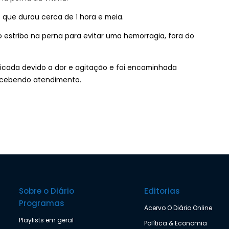
que durou cerca de 1 hora e meia.
o estribo na perna para evitar uma hemorragia, fora do
icada devido a dor e agitação e foi encaminhada
ecebendo atendimento.
Sobre o Diário
Editorias
Programas
Acervo O Diário Online
Playlists em geral
Política & Economia