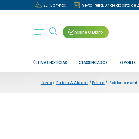
22
°
Barretos
Sexta-feira, 07 de agosto de 
Assine O Diário
ÚLTIMAS NOTÍCIAS
CLASSIFICADOS
ESPORTE
Home
/
Polícia & Cidade
/
Policia
/
Acidente mobil