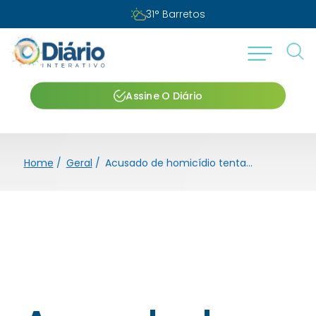
31
°
Barretos
Assine O Diário
Home
/
Geral
/
Acusado de homicídio tentado contra casal é condenado em Barretos