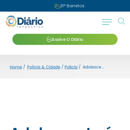
31
°
Barretos
Assine O Diário
Home
/
Polícia & Cidade
/
Policia
/
Adolescente é surpreendido pela PM com cocaína