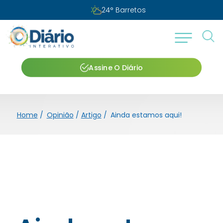
Sexta-feira, 07 de agosto de 2026
Assine O Diário
Home
/
Opinião
/
Artigo
/
Ainda estamos aqui!