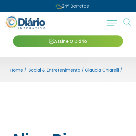
24
°
Barretos
Assine O Diário
Home
/
Social & Entretenimento
/
Glaucia Chiarelli
/
Alin