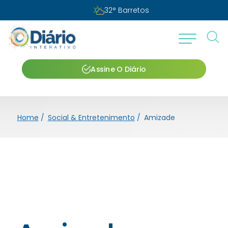
32
°
Barretos
Assine O Diário
Home
/
Social & Entretenimento
/
Amizade