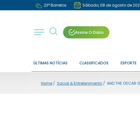
23
°
Barretos
Sábado, 08 de agosto de 202
Assine O Diário
ÚLTIMAS NOTÍCIAS
CLASSIFICADOS
ESPORTE
Home
/
Social & Entretenimento
/
AND THE OSCAR G