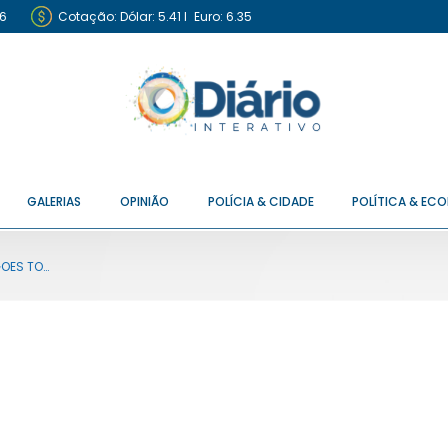
6
Cotação:
Dólar: 5.41
I
Euro: 6.35
GALERIAS
OPINIÃO
POLÍCIA & CIDADE
POLÍTICA & EC
OES TO…