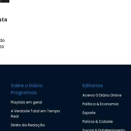
nta
 do
ta
Sobre o Diário
Editorias
Programas
Acervo O Diário Online
Playlists em geral
Política & Economia
A Verdade Total em Tempo
Esporte
Real
Polícia & Cidade
Direto da Redação
Social & Entretenimento