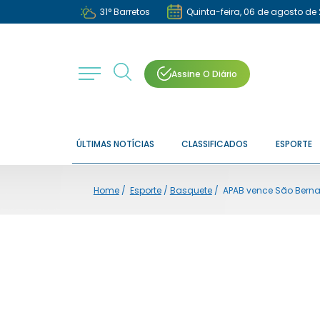
31
°
Barretos
Quinta-feira, 06 de agosto de
Assine O Diário
ÚLTIMAS NOTÍCIAS
CLASSIFICADOS
ESPORTE
Home
/
Esporte
/
Basquete
/
APAB vence São Bernar