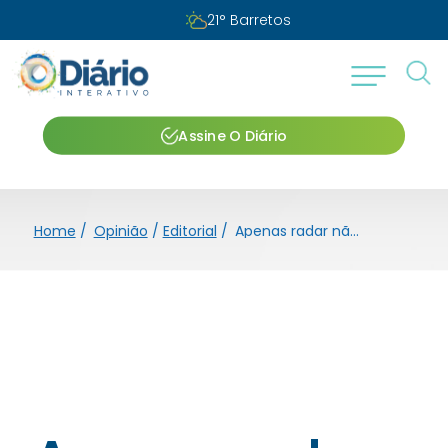
21
°
Barretos
Assine O Diário
Home
/
Opinião
/
Editorial
/
Apenas radar não garante trânsito seguro