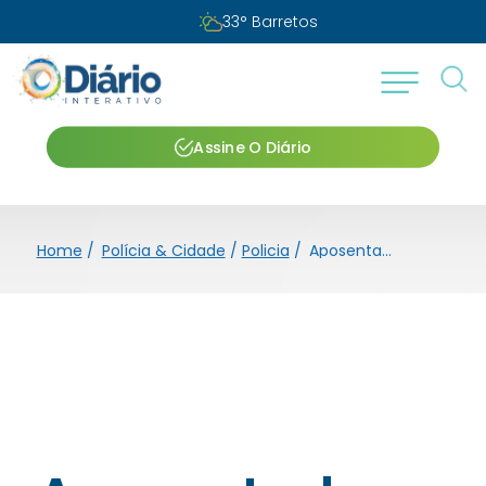
33
°
Barretos
Assine O Diário
Home
/
Polícia & Cidade
/
Policia
/
Aposentada cai no golpe do “falso sequestro”