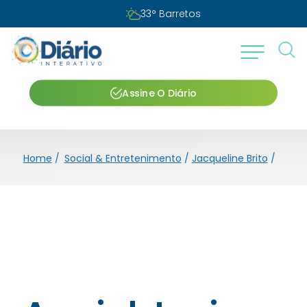
33
°
Barretos
Assine O Diário
Home
/
Social & Entretenimento
/
Jacqueline Brito
/
Arrai