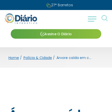
27
°
Barretos
Assine O Diário
Home
/
Polícia & Cidade
/
Árvore caída em córrego é removida na Praça da Primavera