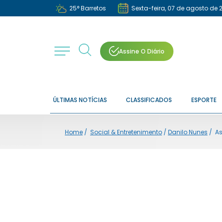
25
°
Barretos
Sexta-feira, 07 de agosto de 
Assine O Diário
ÚLTIMAS NOTÍCIAS
CLASSIFICADOS
ESPORTE
Home
/
Social & Entretenimento
/
Danilo Nunes
/
As