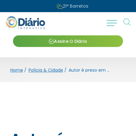
21
°
Barretos
Assine O Diário
Home
/
Polícia & Cidade
/
Autor é preso em flagrante com objetos furtados de clínica