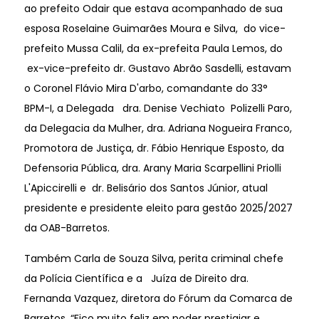
ao prefeito Odair que estava acompanhado de sua
esposa Roselaine Guimarães Moura e Silva, do vice-
prefeito Mussa Calil, da ex-prefeita Paula Lemos, do
ex-vice-prefeito dr. Gustavo Abrão Sasdelli, estavam
o Coronel Flávio Mira D'arbo, comandante do 33°
BPM-I, a Delegada dra. Denise Vechiato Polizelli Paro,
da Delegacia da Mulher, dra. Adriana Nogueira Franco,
Promotora de Justiça, dr. Fábio Henrique Esposto, da
Defensoria Pública, dra. Arany Maria Scarpellini Priolli
L'Apiccirelli e dr. Belisário dos Santos Júnior, atual
presidente e presidente eleito para gestão 2025/2027
da OAB-Barretos.
Também Carla de Souza Silva, perita criminal chefe
da Polícia Científica e a Juíza de Direito dra.
Fernanda Vazquez, diretora do Fórum da Comarca de
Barretos. “Fico muito feliz em poder prestigiar e