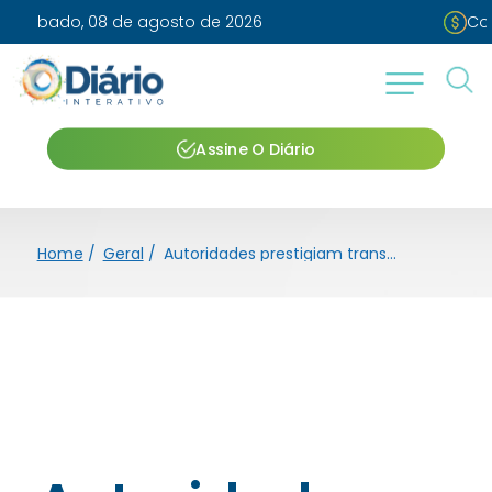
Cotação:
Dólar: 5.41
I
Euro: 6.35
Assine O Diário
Home
/
Geral
/
Autoridades prestigiam transmissão de governo após posse