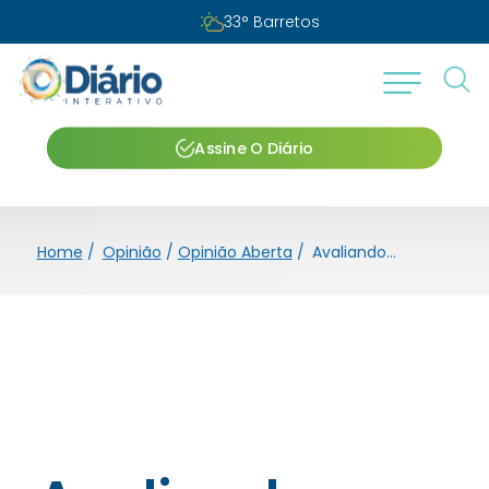
33
°
Barretos
Assine O Diário
Home
/
Opinião
/
Opinião Aberta
/
Avaliando um provérbio africano