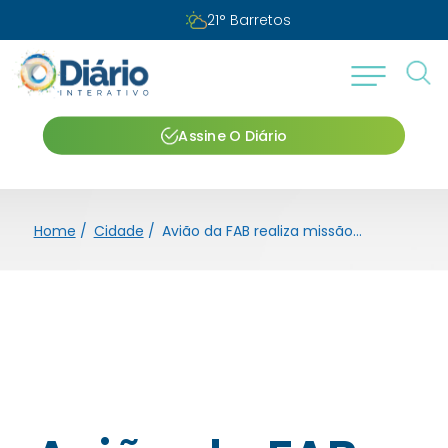
21
°
Barretos
Assine O Diário
Home
/
Cidade
/
Avião da FAB realiza missão de transporte de órgão para transplante em Barretos