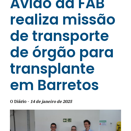
Avião da FAB
realiza missão
de transporte
de órgão para
transplante
em Barretos
O Diário -
14 de janeiro de 2025