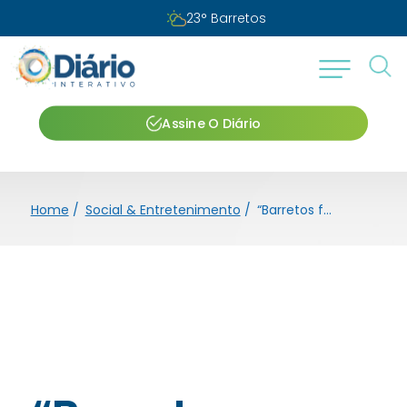
Segunda-feira, 10 de agosto de 202
Assine O Diário
Home
/
Social & Entretenimento
/
“Barretos figura entre as 30 cidades mais seguras do país”