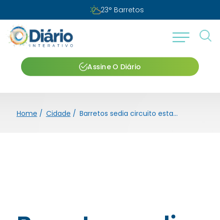
23
°
Barretos
Assine O Diário
Home
/
Cidade
/
Barretos sedia circuito estadual de corrida de rua