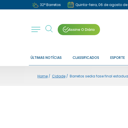
32
°
Barretos
Quinta-feira, 06 de agosto de
Assine O Diário
ÚLTIMAS NOTÍCIAS
CLASSIFICADOS
ESPORTE
Home
/
Cidade
/
Barretos sedia fase final estadu