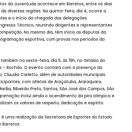
rtos da Juventude acontece em Barretos, entre os dias
de diversas regiões. Na quinta-feira, dia 4, ocorre a
ntes e o início da chegada das delegações.
Congresso Técnico, reunindo dirigentes e representantes
ompetição. No mesmo dia, têm início as disputas da
 programação esportiva, com provas nos períodos da
 também na sexta-feira, dia 5, às 19h, no Ginásio do
ha – Rochão. O evento contará com a presença da
o, Claudia Carletto, além de autoridades municipais.
ticipantes, com atletas de Araçatuba, Araraquara,
arília, Ribeirão Preto, Santos, São José dos Campos, São
ogramação inclui ainda o acendimento da pira olímpica e
izam os valores de respeito, dedicação e espírito
 é uma realização da Secretaria de Esportes do Estado
 Barretos.