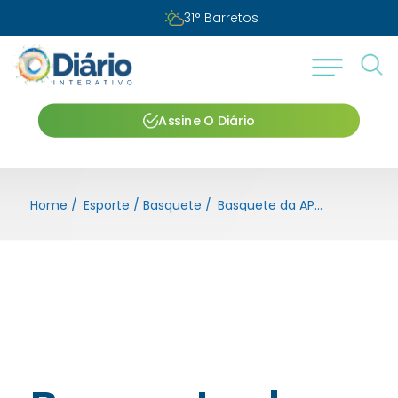
31
°
Barretos
Assine O Diário
Home
/
Esporte
/
Basquete
/
Basquete da APAB Barretos/Unifeb vence Santo André pelo Paulista