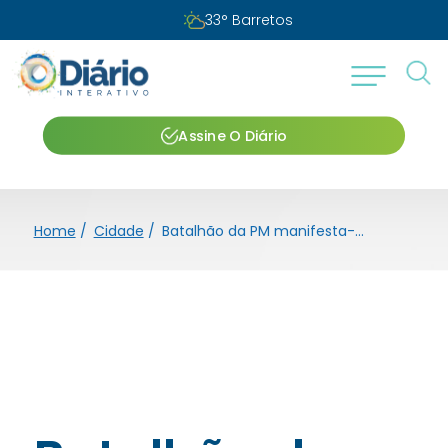
33
°
Barretos
Assine O Diário
Home
/
Cidade
/
Batalhão da PM manifesta-se sobre data cívica de 9 de julho