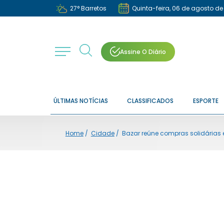
27
°
Barretos
Quinta-feira, 06 de agosto de
Assine O Diário
ÚLTIMAS NOTÍCIAS
CLASSIFICADOS
ESPORTE
Home
/
Cidade
/
Bazar reúne compras solidárias