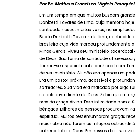
Por Pe. Matheus Francisco, Vigário Paroquia
Em um tempo em que muitos buscam grandes si
Donizetti Tavares de Lima, cuja memória hoj
santidade nasce, muitas vezes, na simplicidad
Beato Donizetti Tavares de Lima, conhecido 
brasileiro cuja vida marcou profundamente a h
Minas Gerais, viveu seu ministério sacerdot
de Deus. Sua fama de santidade atravessou g
tornou-se especialmente conhecido em Tamba
de seu ministério. Ali, não era apenas um pa
Era um pastor próximo, acessível e profund
sofredores. Sua vida era marcada por algo fu
se colocava diante de Deus. Sabia que a for
mas da graça divina. Essa intimidade com o S
bênçãos. Milhares de pessoas procuravam Pad
espiritual. Muitos testemunharam graças rec
maior obra não foram os milagres extraordin
entrega total a Deus. Em nossos dias, sua vi