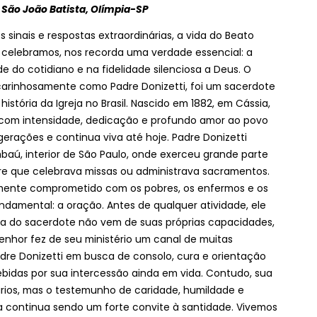
l São João Batista, Olímpia-SP
nais e respostas extraordinárias, a vida do Beato
e celebramos, nos recorda uma verdade essencial: a
e do cotidiano e na fidelidade silenciosa a Deus. O
carinhosamente como Padre Donizetti, foi um sacerdote
istória da Igreja no Brasil. Nascido em 1882, em Cássia,
al com intensidade, dedicação e profundo amor ao povo
erações e continua viva até hoje. Padre Donizetti
ú, interior de São Paulo, onde exerceu grande parte
dre que celebrava missas ou administrava sacramentos.
amente comprometido com os pobres, os enfermos e os
ndamental: a oração. Antes de qualquer atividade, ele
ça do sacerdote não vem de suas próprias capacidades,
enhor fez de seu ministério um canal de muitas
re Donizetti em busca de consolo, cura e orientação
ebidas por sua intercessão ainda em vida. Contudo, sua
ários, mas o testemunho de caridade, humildade e
da continua sendo um forte convite à santidade. Vivemos