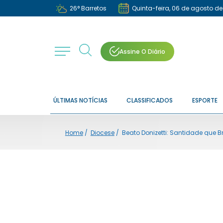
26
°
Barretos
Quinta-feira, 06 de agosto d
Assine O Diário
ÚLTIMAS NOTÍCIAS
CLASSIFICADOS
ESPORTE
Home
/
Diocese
/
Beato Donizetti: Santidade que 