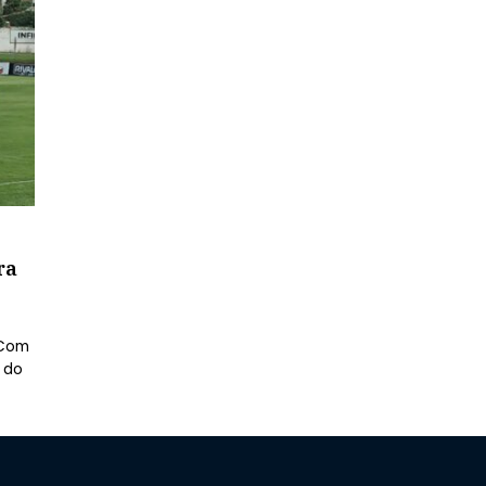
ra
 Com
 do