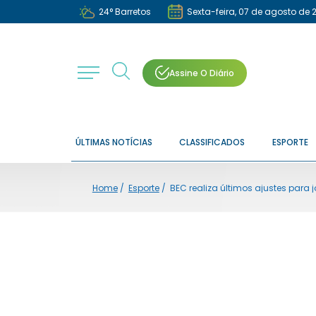
24
°
Barretos
Sexta-feira, 07 de agosto de 
Assine O Diário
ÚLTIMAS NOTÍCIAS
CLASSIFICADOS
ESPORTE
Home
/
Esporte
/
BEC realiza últimos ajustes para 