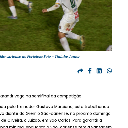
São-carlense no Fortaleza Foto – Tininho Júnior
garantir vaga na semifinal da competição
da pelo treinador Gustavo Marciano, está trabalhando
ivo diante do Grêmio São-carlense, no próximo domingo
 de Oliveira, o Luizão, em São Carlos. Para garantir a
erença mínima, enquanto o São-carlense tem a vantagem