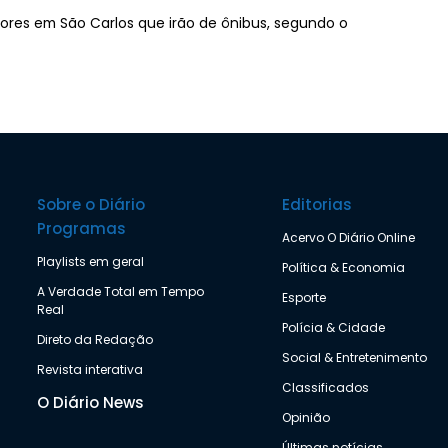
ores em São Carlos que irão de ônibus, segundo o
Sobre o Diário
Editorias
Programas
Acervo O Diário Online
Playlists em geral
Política & Economia
A Verdade Total em Tempo
Esporte
Real
Polícia & Cidade
Direto da Redação
Social & Entretenimento
Revista interativa
Classificados
O Diário News
Opinião
Últimas notícias