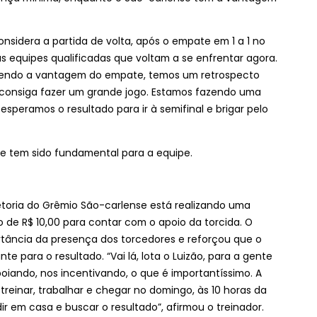
onsidera a partida de volta, após o empate em 1 a 1 no
uas equipes qualificadas que voltam a se enfrentar agora.
 tendo a vantagem do empate, temos um retrospecto
 consiga fazer um grande jogo. Estamos fazendo uma
speramos o resultado para ir à semifinal e brigar pelo
ue tem sido fundamental para a equipe.
retoria do Grêmio São-carlense está realizando uma
de R$ 10,00 para contar com o apoio da torcida. O
tância da presença dos torcedores e reforçou que o
 para o resultado. “Vai lá, lota o Luizão, para a gente
oiando, nos incentivando, o que é importantíssimo. A
treinar, trabalhar e chegar no domingo, às 10 horas da
 em casa e buscar o resultado”, afirmou o treinador.