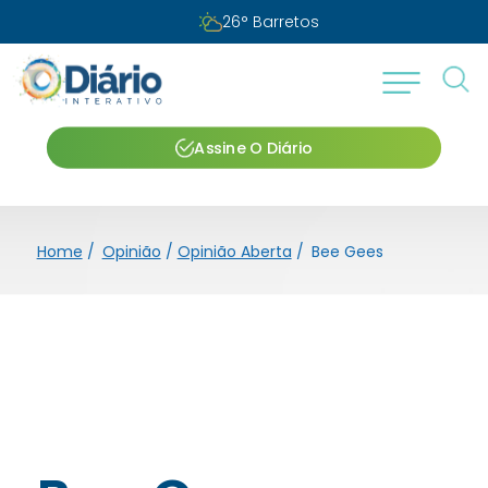
26
°
Barretos
Assine O Diário
Home
/
Opinião
/
Opinião Aberta
/
Bee Gees