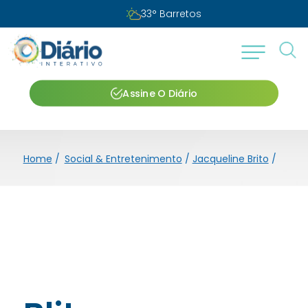
33
°
Barretos
Assine O Diário
Home
/
Social & Entretenimento
/
Jacqueline Brito
/
Blitz