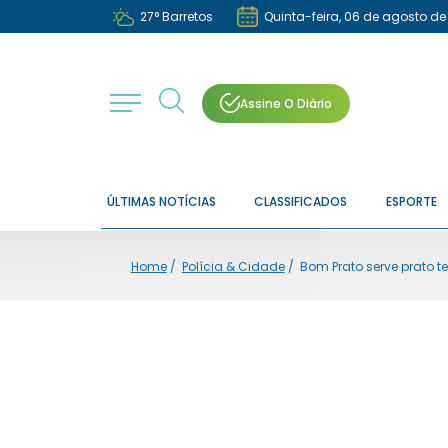
27
°
Barretos
Quinta-feira, 06 de agosto de
Assine O Diário
ÚLTIMAS NOTÍCIAS
CLASSIFICADOS
ESPORTE
Home
/
Polícia & Cidade
/
Bom Prato serve prato 