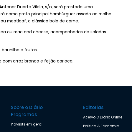
Antenor Duarte Vilela, s/n, será prestada uma
rá como prato principal hambúrguer assado ao molho
u meatloaf, o clássico bolo de carne.
prica ou mac and cheese, acompanhadas de saladas
baunilha e frutas.
o com arroz branco e feijão carioca.
Sobre o Diário
Editorias
Programas
Acervo O Diário Online
Playlists em geral
Política & Economia