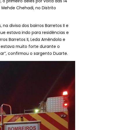
o primeiro deles por volta das 14
 Mehde Chehadi, no Distrito
a divisa dos bairros Barretos II e
que estava indo para residências e
rros Barretos II, Leda Amêndola e
o estava muito forte durante o
r”, confirmou o sargento Duarte.