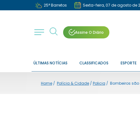
25
°
Barretos
Sexta-feira, 07 de agosto de 
Assine O Diário
ÚLTIMAS NOTÍCIAS
CLASSIFICADOS
ESPORTE
Home
/
Polícia & Cidade
/
Policia
/
Bombeiros são 