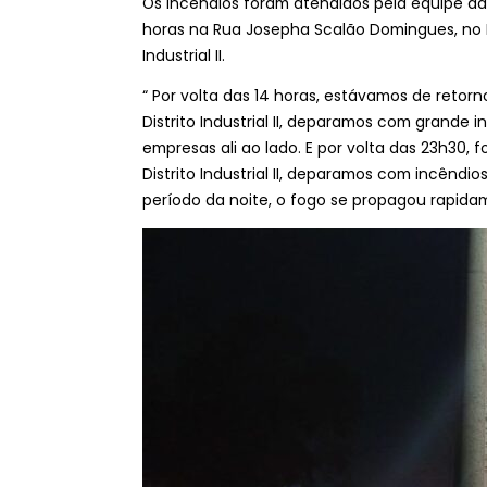
Os incêndios foram atendidos pela equipe da 
horas na Rua Josepha Scalão Domingues, no L
Industrial II.
“ Por volta das 14 horas, estávamos de retor
Distrito Industrial II, deparamos com grande
empresas ali ao lado. E por volta das 23h30, 
Distrito Industrial II, deparamos com incênd
período da noite, o fogo se propagou rapid