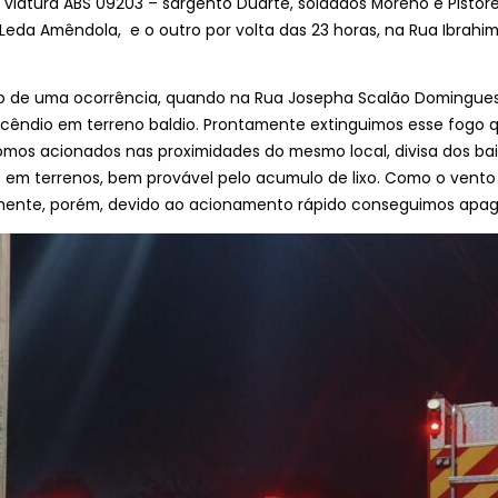
viatura ABS 09203 – sargento Duarte, soldados Moreno e Pistore, 
eda Amêndola, e o outro por volta das 23 horas, na Rua Ibrahim
no de uma ocorrência, quando na Rua Josepha Scalão Domingues, n
 incêndio em terreno baldio. Prontamente extinguimos esse fogo 
fomos acionados nas proximidades do mesmo local, divisa dos bai
ios em terrenos, bem provável pelo acumulo de lixo. Como o vent
amente, porém, devido ao acionamento rápido conseguimos apaga