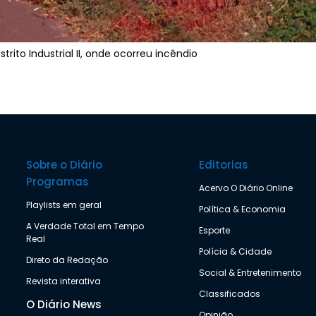
rito Industrial II, onde ocorreu incêndio
Sobre o Diário
Editorias
Programas
Acervo O Diário Online
Playlists em geral
Política & Economia
A Verdade Total em Tempo
Esporte
Real
Polícia & Cidade
Direto da Redação
Social & Entretenimento
Revista interativa
Classificados
O Diário News
Opinião