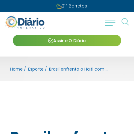
21
°
Barretos
Assine O Diário
Home
/
Esporte
/
Brasil enfrenta o Haiti com escalação misteriosa do treinador Ancelotti