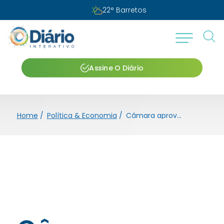
Segunda-feira, 10 de agosto de 2026
Assine O Diário
Home
/
Política & Economia
/
Câmara aprova reestruturação do SAAE por prazo determinado