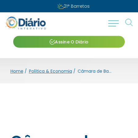
21
°
Barretos
Assine O Diário
Home
/
Política & Economia
/
Câmara de Barretos presta homenagem ao deputado Marcelo Aguiar