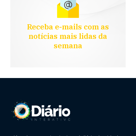
Receba e-mails com as
notícias mais lidas da
semana