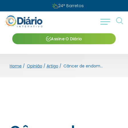
24
°
Barretos
Assine O Diário
Home
/
Opinião
/
Artigo
/
Câncer de endométrio: uma alerta à saúde da mulher