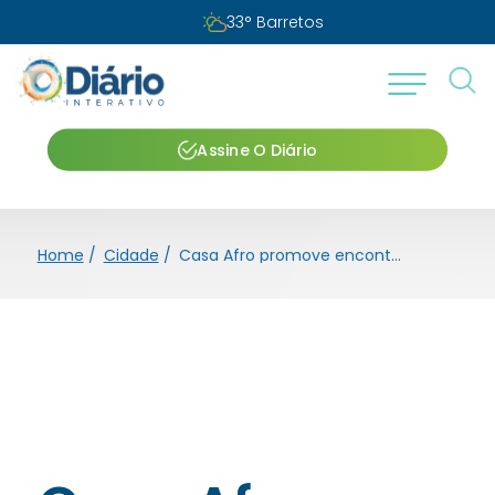
33
°
Barretos
Assine O Diário
Home
/
Cidade
/
Casa Afro promove encontros sobre identidade e direitos da população negra