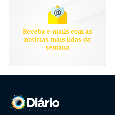
Receba e-mails com as
notícias mais lidas da
semana