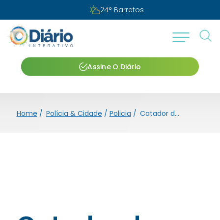
24
°
Barretos
Assine O Diário
Home
/
Polícia & Cidade
/
Policia
/
Catador de reciclável é detido pela PM por tráfico de entorpecente